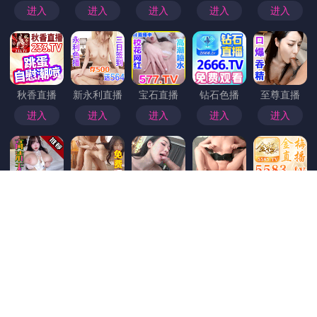
首页
>
权威
头条权威声音：星空影院，星空影视官方
头条权威声音：星空影院——引领沉浸式影视体验的新境界 在数字娱乐不断革新的今天，影视行业正迎来一场前所未有的变革。作为行业的领跑者，星空影院以其独特的创新理念和卓越的服务品质，迅速赢得了广大影迷和合作伙伴的高度认可。我们深知，影院不仅仅是观影的场所，更是文化交流与情感共鸣的重要平台。星空影院正是以此为核心，打造出一个融艺术、科技和体验于一体的沉浸式视听殿堂。 一、科技创新引领未来 星空影院采用最新的音视频技术，包括全景声系统、4K超高清投影和智能调光技术，为观众营造出逼真、生动的视觉体验。影院引进先进的交互式互动技术，支持多屏、多角度、多维度的沉浸式观看，使每一场电影都成为“身临其境”的奇妙旅程。在数字化转型的浪潮中，星空影院不断投...