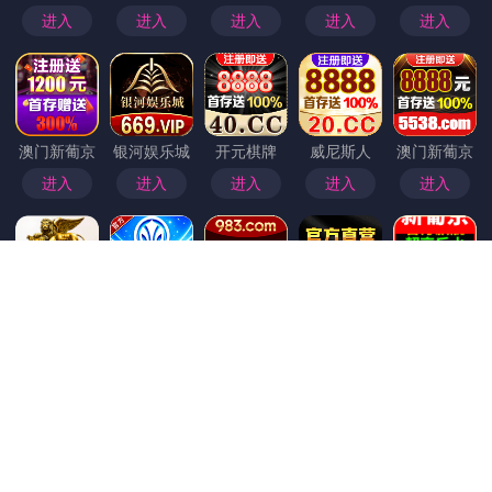
首页
>
动态
91黑料最新动态
91黑料最新动态：深度解析近期热点与行业趋势 近期，关于“91黑料”的讨论在网络上持续升温，作为业内关注的焦点之一，最新动态引发了广泛关注。本文将为您全面梳理2024年第一季度以来的核心发展、行业变化以及未来趋势，帮助读者把握第一手信息。 一、最新动态概览 内容库持续扩充 近年来，“91黑料”平台不断丰富内容资源，新增多个类别，支持多样化的需求。从最初的单一内容到如今的多元化生态，平台的内容容量和质量均得到显著提升。 成员互动日益频繁 用户社区的活跃度显著提升，互动机制不断优化，使得信息交流更为高效。这不仅推动了平台的粘...
最新动态：91官网