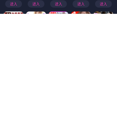
首页
>
披露
新91视频——最新披露特别报道
新91视频——最新披露特别报道 随着传媒环境的不断变化与发展，公众对于信息的渴望也日益增长。新91视频作为内容创作领域的佼佼者，始终致力于提供真实、深度且有价值的资讯。本次特别报道，将为您揭示新91视频背后的最新动态与行业洞察，为您呈现一个全面、权威的视角。 一、新91视频的核心使命与发展 新91视频自成立以来，始终坚持以“真实、深度、专业”为核心原则，聚焦社会热点、行业动态、文化科技等多个领域。凭借精良的制作团队和科学严谨的采访流程，新91视频逐步获得了广大观众的认可与信赖。近年来，在短视频和新媒体快速崛起的背景下，新91视频不断调整战略，加快数字化转型步伐，以适应市场需求的多元化。 二、最新披露：行业内幕与未来趋势 此次特别报道...
探花——最新披露特别报道
【探花——最新披露特别报道】 在当今信息高速发展的时代，揭示幕后真相、洞察行业动态成为公众关注的焦点。作为一名资深自我推广作家，我荣幸为您带来这篇关于“探花——最新披露特别报道”的深度解析，希望能为读者提供独特的视角与宝贵的洞见。 一、揭示“探花”的全貌 “探花”一词源自古代科举制度中的第三名，象征着卓越与潜力。如今，它已成为各种行业中对创新者、领跑者的赞誉符号。在本次特别报道中，我们将深入剖析“探花”在现代社会中的不同意义：他们是行业新星、技术先锋，还是文化艺术的引领者？ 二、最新披露的背后真相 此次报道通过严格的调查与多方访谈，全面呈现“探花”们的成长历程、突破挑战的精彩瞬间，以及他们面对失败时的坚韧不拔。我们特别关注那些正在崭...
最新披露：海角网，海角平台
最新披露：海角网 在当今数字化时代，互联网的不断发展和创新带来了各式各样的平台和工具，而海角网便是其中一个备受关注的网络平台。随着社交媒体、在线社区和电子商务的日益普及，海角网凭借其独特的定位和发展战略，迅速吸引了大量用户的目光。今天，我们将深入探讨海角网的背景、特点以及它为何能够在众多网络平台中脱颖而出。 海角网的背景和起源 海角网成立于一个极具竞争力的时代，其目标是在互联网行业中创造一个可以连接世界各地用户的社交平台。自从其初创阶段起，海角网便注重用户体验与技术创新的结合，力求在全球范围内建立起一个互动性强、内容丰富的线上社区。 随着平台的逐步完善，海角网不仅仅满足了用户的社交需求，更加注重跨文化、跨地域的连接。尤其在社交分享和...