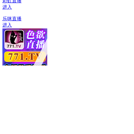
首页
>
引发
新闻盘点：91网引发的十大事件
新闻盘点：91网引发的十大事件 近年来，91网作为国内知名的娱乐与内容分享平台，在互联网圈中掀起了不小的风暴。从上线以来，它不断引领热点话题，影响广泛社会各层面。今天，我们就来梳理一下由91网引发的十个重大事件，带你一探这些事件背后的故事与影响。 一、平台内容风波：版权纷争引发行业震动 去年，91网因部分视频内容涉嫌版权侵权问题引发行业关注。该事件不仅让平台被处罚，也促使整个行业对内容版权保护的重视程度提升，推动了版权审核和管理标准的升级。 二、用户隐私泄露事件：安全漏洞引发信任危机 2022年，一次重大安全漏洞导致大量用户隐私信息泄露。这一事故引发公众对平台安全措施的担忧，也促使91网加强用户信息保护，落实数据安全...
91官网引发的行业震荡解析