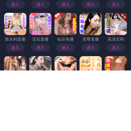
首页
>
探花
突发新闻：探花精选引发的讨论
突发新闻：探花精选引发的讨论 近日，一场关于“探花精选”的热议席卷了网络，这一话题不仅引发了业内专家、媒体以及广大网友的广泛关注，也成为了讨论的焦点。这背后究竟藏有哪些值得深思的观点和潜在的影响？让我们一探究竟。 什么是“探花精选”？ “探花精选”一词源自于传统文化中的科举制度，原指殿试中排名第三的人才。如今，这一词汇在现代社会中被赋予了新的意义，常用来形容那些在某一领域中表现出色但尚未达到顶尖水平的优质内容或个体。近年来，各大平台纷纷推出“探花精选”栏目，旨在发掘和推广潜力股，助力年轻人才成长。 引发热议的核心内容 此次的“探花精选”话题之所以成为焦点，主要因为几个方面的争议和讨论： 优质内容的标准...