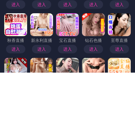
首页
>
观察
探花热点观察，浅谈探花_从一部引起网络
热议的作品说起
探花热点观察：透视当下最具潜力的领域与趋势 随着社会和技术的迅速发展，越来越多的领域出现了令人瞩目的“探花”级热点。那些潜力巨大、变化迅速的领域，逐渐成为人们关注的焦点。从科技创新到生活方式的变革，从新兴产业到社会文化的风向标，探花热点已经不仅仅是趋势的代名词，它们正在影响着我们的生活、工作甚至思维方式。 一、科技与创新：AI与自动化的新时代 在这个信息化、智能化的时代，人工智能（AI）和自动化技术毫无疑问是最炙手可热的探花热点。无论是人工智能的语言处理，还是机器人技术的进步，它们都在以惊人的速度改变着传统行业的运作模式。从智能客服到无人驾驶汽车，AI技术的应用几乎无所不在，给各个行业带来了前所未有的变革。 这一技术趋势不仅推动了企...