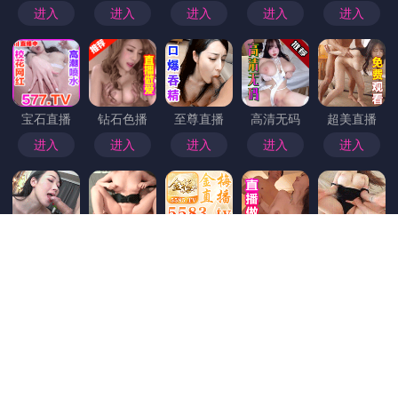
首页
>
趣岛乐园
91爆料在媒体报道中的频率上升
91爆料在媒体报道中的频率上升：现象解析与未来趋势 近年来，随着信息传播渠道的多样化和用户需求的不断变化，“91爆料”在各大媒体平台中的曝光频率明显增加。这一趋势不仅反映了公众对娱乐圈、网络事件等敏感话题的高度关注，也揭示了媒体报道策略的调整和内容消费习惯的演变。 一、什么是“91爆料”？ “91爆料”最初源于网络平台，用于指代关于明星、网络名人或热点事件的内幕消息或未被官方确认的爆料内容。随着社交媒体、论坛和视频平台的发展，这类爆料逐渐成为新闻报道的重要组成部分，受众读者的关注度也随之提升。 二、媒体报道中频率提升的原因 用户需求推动：当下的公众更喜欢即时、真实、具有话题性的内容。爆料类信息能够激发讨论热度，满...