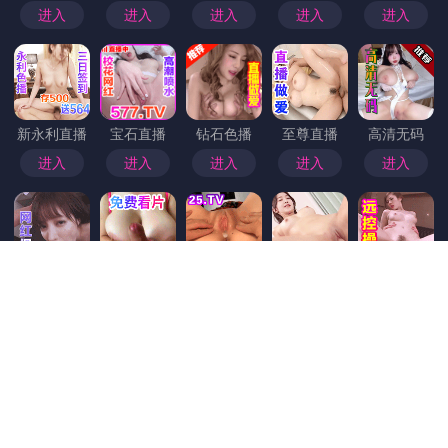
首页
>
电鸽破解版
今日头条：海角网站最新情况，海角平台
海角网站最新动态：全面升级，引领数字时代新风尚 在当今信息爆炸的时代，网站不仅是展示企业或个人品牌的窗口，更是连接用户、拓展市场的重要平台。今天，我们为您带来海角网站的最新动态，全面揭秘其最新升级与未来布局，助力您的数字战略更上一层楼。 一、页面设计焕新，视觉体验大提升 海角网站近期进行了全面的界面优化，采用现代简约风格，色彩搭配更加协调，让访客在浏览过程中享受到更加流畅和舒适的视觉体验。动态元素的加入不仅增强了页面的交互性，也使整个网站充满活力与现代气息。 二、功能升级，满足多样化需求 为了更好地服务用户，海角网站推出了多项新功能。例如，智能搜索系统提升了内容检索的效率，个性化推荐算法推荐用户感兴趣的内容，社交互动模块增强了用户之...