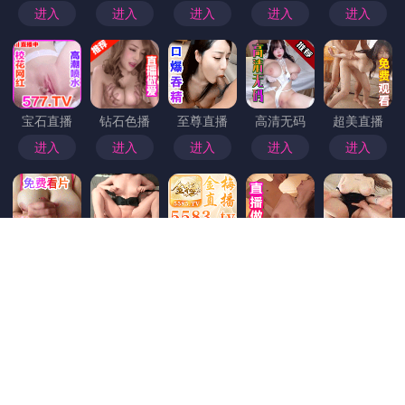
首页
>
电鸽破解版
最新报道：91大事件的舆论反馈，918事
件详情页
最新报道：91大事件的舆论反馈 近期，“91大事件”在社会各界引起了广泛关注。这一事件不仅成为了网友热议的焦点，也深刻反映了当前社会环境、公众心态以及信息传播的多样性。本篇文章将为您详细梳理事件的最新发展，以及各方舆论的主要反馈，为公众提供一个全面、客观的视角。 一、事件概述 “91大事件”起因于某平台发布的一系列内容，迅速引发了网络热议。事件涉及多个领域，包括文化娱乐、社会热点以及网络舆情管理等。事件发展的核心在于信息的短时间内被大量传播与讨论，形成了复杂的舆论场。 二、公众反应分析 支持声浪 不少网友对事件表示理解与支持，认为平台应承担起引导正确价值观和信息过滤的重要责...